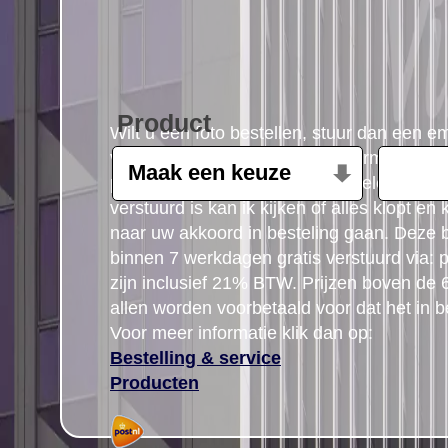
Product
Wilt u een foto bestellen, stuur dan een e
volgende gegevens: Product, formaat, aant
postcode gegegevens plus uw telefoon n
verstuurd is kan ik kijken of alles klopt en
naar uw akkoord in besteling gaan. Deze b
binnen 7 werkdagen gratis verstuurd via: po
zijn inclusief 21% BTW. Prijzen boven de
allen worden voorbetaald voor dat het in b
Voor meer informatie klik dan op:
Bestelling & service
Producten