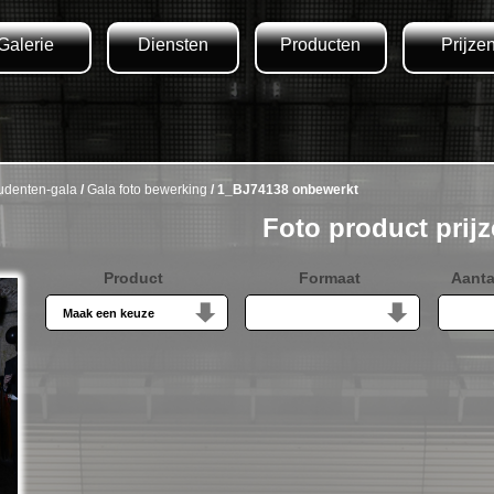
Galerie
Diensten
Producten
Prijze
udenten-gala
/
Gala foto bewerking
/ 1_BJ74138 onbewerkt
Foto product prij
Product
Formaat
Aanta