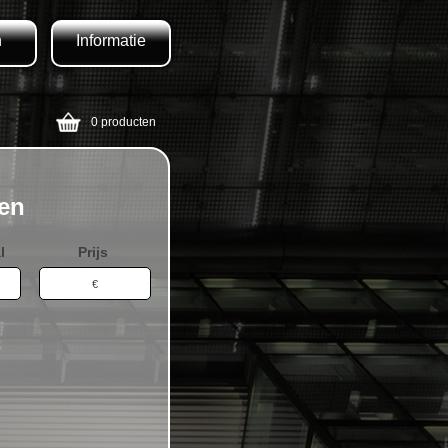
n
Informatie
0 producten
zen
l
Prijs