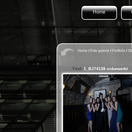
Home
Home
/
Foto galerie
/
Portfolio
/
St
Titel:
1_BJ74138 onbewerkt