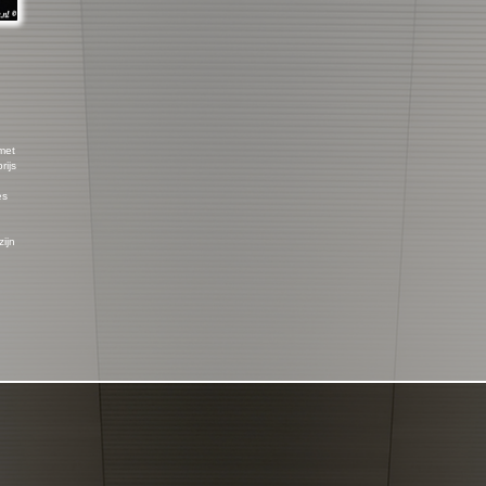
 met
rijs
es
zijn