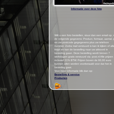
Informatie over deze foto
Wilt u een foto bestellen, stuur dan een email op,
de volgende gegevens: Product, formaat, aantal, p
en uw postcode gegegevens plus uw telefoon
nummer.
Zodra mail verstuurd is kan ik kijken of all
klopt en kan de bestelling naar uw akkoord in
besteling gaan. Deze bestelling wordt binnen 7
werkdagen gratis verstuurd via: post.nl Alle prijzen 
inclusief 21% BTW. Prijzen boven de 60,00 euro
kunnen allen worden voorbetaald voor dat het in
besteling gaat.
Voor meer informatie klik dan op:
Bestelling & service
Producten