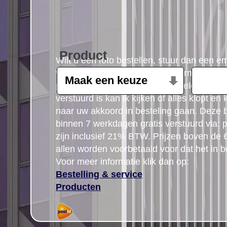
Product
Wilt u een foto bestellen, stuur dan een e
volgende gegevens: Product, formaat, aant
postcode gegegevens plus uw telefoon n
verstuurd is kan ik kijken of alles klopt en
naar uw akkoord in besteling gaan. Deze b
binnen 7 werkdagen gratis verstuurd via: po
zijn inclusief 21% BTW. Prijzen boven de
allen worden voorbetaald voor dat het in b
Voor meer informatie klik dan op:
Bestelling & service
Producten