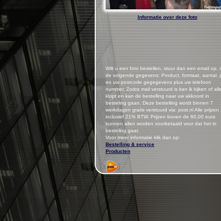
Informatie over deze foto
Wilt u een foto bestellen, stuur dan een email op,
de volgende gegevens: Product, formaat, aantal, p
en uw postcode gegegevens plus uw telefoon
nummer.
Zodra mail verstuurd is kan ik kijken of all
klopt en kan de bestelling naar uw akkoord in
besteling gaan. Deze bestelling wordt binnen 7
werkdagen gratis verstuurd via: post.nl Alle prijzen 
inclusief 21% BTW. Prijzen boven de 60,00 euro
kunnen allen worden voorbetaald voor dat het in
besteling gaat.
Voor meer informatie klik dan op:
Bestelling & service
Producten