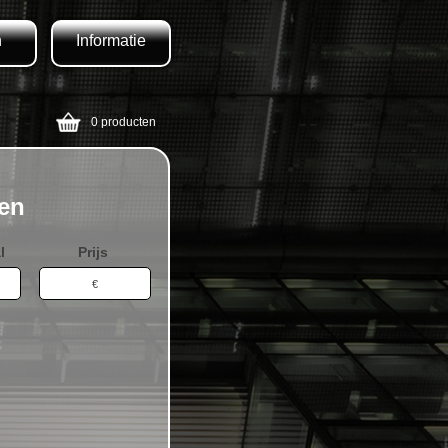
n
Informatie
0 producten
zen
l
Prijs