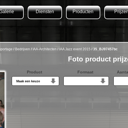
Galerie
Diensten
Producten
Prijze
portage
/
Bedrijven
/
IAA-Architecten
/
IAA Jazz event 2015
/ 35_BJ97457bc
Foto product prij
Product
Formaat
Aanta