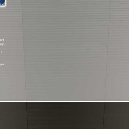
 met
rijs
es
zijn