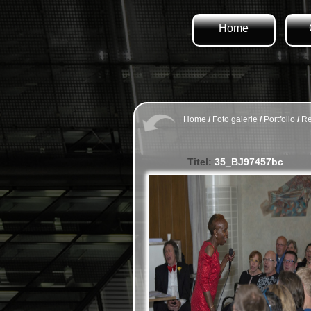
Home
Home
/
Foto galerie
/
Portfolio
/
Re
Titel:
35_BJ97457bc