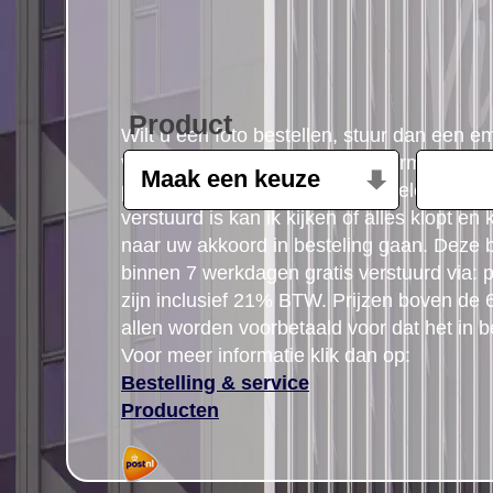
Product
Wilt u een foto bestellen, stuur dan een e
volgende gegevens: Product, formaat, aant
postcode gegegevens plus uw telefoon n
verstuurd is kan ik kijken of alles klopt en
naar uw akkoord in besteling gaan. Deze b
binnen 7 werkdagen gratis verstuurd via: po
zijn inclusief 21% BTW. Prijzen boven de
allen worden voorbetaald voor dat het in b
Voor meer informatie klik dan op:
Bestelling & service
Producten