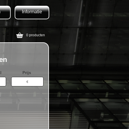
n
Informatie
0 producten
zen
l
Prijs