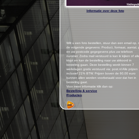
Informatie over deze foto
Wilt u een foto bestellen, stuur dan een email op,
de volgende gegevens: Product, formaat, aantal, p
en uw postcode gegegevens plus uw telefoon
nummer.
Zodra mail verstuurd is kan ik kijken of all
klopt en kan de bestelling naar uw akkoord in
besteling gaan. Deze bestelling wordt binnen 7
werkdagen gratis verstuurd via: post.nl Alle prijzen 
inclusief 21% BTW. Prijzen boven de 60,00 euro
kunnen allen worden voorbetaald voor dat het in
besteling gaat.
Voor meer informatie klik dan op:
Bestelling & service
Producten