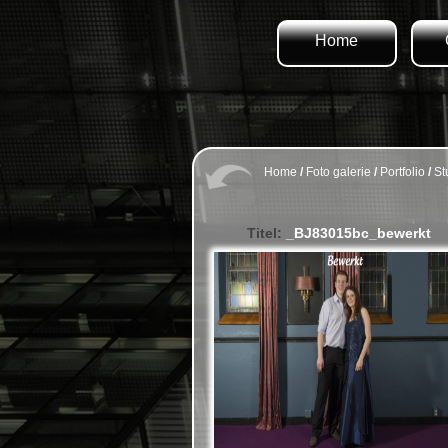
Home
Home
/
Foto galerie
/
Portfolio
/
St
Titel:
_BJ83015bc_bewerkt