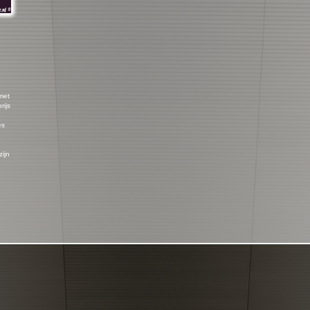
 met
rijs
es
zijn