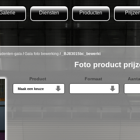
Galerie
Diensten
Producten
Prijze
udenten-gala
/
Gala foto bewerking
/ _BJ83015bc_bewerkt
Foto product prij
Product
Formaat
Aanta