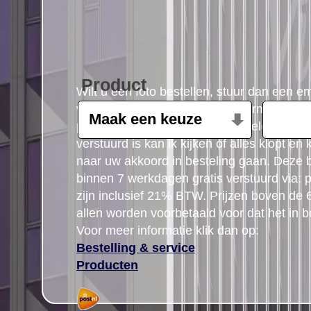
Product
Wilt u een foto bestellen, stuur dan een e
volgende gegevens: Product, formaat, aant
postcode gegegevens plus uw telefoon n
verstuurd is kan ik kijken of alles klopt en
naar uw akkoord in besteling gaan. Deze b
binnen 7 werkdagen gratis verstuurd via: po
zijn inclusief 21% BTW. Prijzen boven de
allen worden voorbetaald voor dat het in b
Voor meer informatie klik dan op:
Bestelling & service
Producten