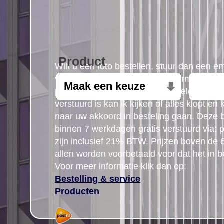
Product
Wilt u een foto bestellen, stuur dan een e
volgende gegevens: Product, formaat, aant
postcode gegegevens plus uw telefoon n
verstuurd is kan ik kijken of alles klopt en
naar uw akkoord in besteling gaan. Deze b
binnen 7 werkdagen gratis verstuurd via: po
zijn inclusief 21% BTW. Prijzen boven de
allen worden voorbetaald voor dat het in b
Voor meer informatie klik dan op:
Bestelling & service
Producten