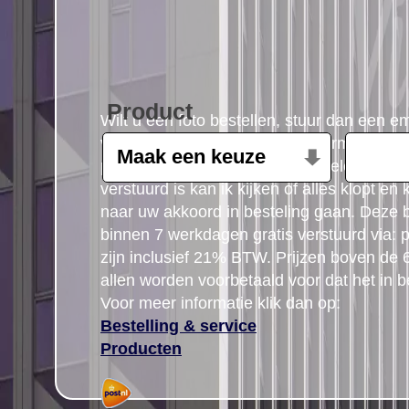
Product
Wilt u een foto bestellen, stuur dan een e
volgende gegevens: Product, formaat, aant
postcode gegegevens plus uw telefoon n
verstuurd is kan ik kijken of alles klopt en
naar uw akkoord in besteling gaan. Deze b
binnen 7 werkdagen gratis verstuurd via: po
zijn inclusief 21% BTW. Prijzen boven de
allen worden voorbetaald voor dat het in b
Voor meer informatie klik dan op:
Bestelling & service
Producten