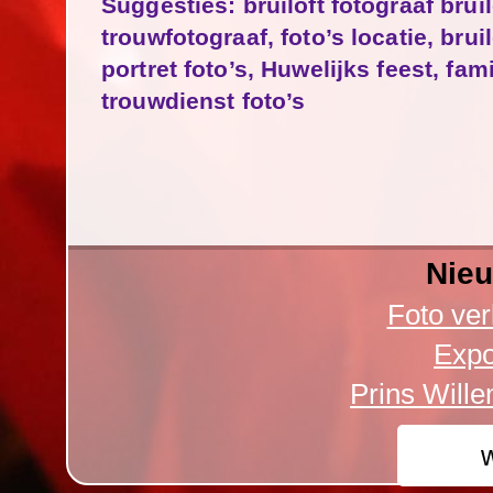
Suggesties:
bruiloft fotograaf bruil
trouwfotograaf, foto’s locatie, bru
portret foto’s, Huwelijks feest, fa
trouwdienst foto’s
Nieu
Foto ver
Expo
Prins Will