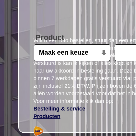
Product
Wilt u een foto bestellen, stuur dan een e
volgende gegevens: Product, formaat, aant
postcode gegegevens plus uw telefoon n
verstuurd is kan ik kijken of alles klopt en
naar uw akkoord in besteling gaan. Deze b
binnen 7 werkdagen gratis verstuurd via: po
zijn inclusief 21% BTW. Prijzen boven de
allen worden voorbetaald voor dat het in b
Voor meer informatie klik dan op:
Bestelling & service
Producten