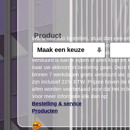
Product
Wilt u een foto bestellen, stuur dan een e
volgende gegevens: Product, formaat, aant
postcode gegegevens plus uw telefoon n
verstuurd is kan ik kijken of alles klopt en
naar uw akkoord in besteling gaan. Deze b
binnen 7 werkdagen gratis verstuurd via: po
zijn inclusief 21% BTW. Prijzen boven de
allen worden voorbetaald voor dat het in b
Voor meer informatie klik dan op:
Bestelling & service
Producten