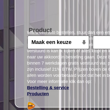
Product
Wilt u een foto bestellen, stuur dan een e
volgende gegevens: Product, formaat, aant
postcode gegegevens plus uw telefoon n
verstuurd is kan ik kijken of alles klopt en
naar uw akkoord in besteling gaan. Deze b
binnen 7 werkdagen gratis verstuurd via: po
zijn inclusief 21% BTW. Prijzen boven de
allen worden voorbetaald voor dat het in b
Voor meer informatie klik dan op:
Bestelling & service
Producten