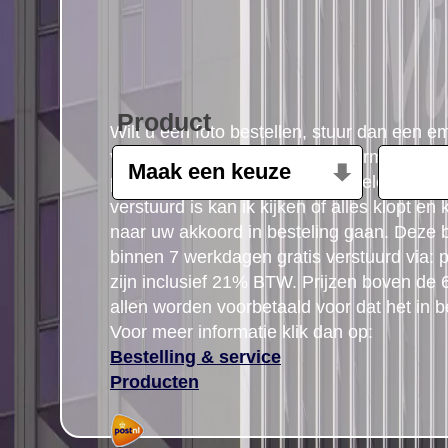
Product
Wilt u een foto bestellen, stuur dan een e
volgende gegevens: Product, formaat, aant
postcode gegegevens plus uw telefoon n
verstuurd is kan ik kijken of alles klopt en
naar uw akkoord in besteling gaan. Deze b
binnen 7 werkdagen gratis verstuurd via: po
zijn inclusief 21% BTW. Prijzen boven de
allen worden voorbetaald voor dat het in b
Voor meer informatie klik dan op:
Bestelling & service
Producten