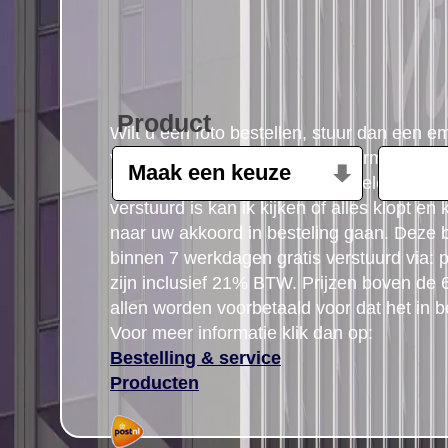
Product
Wilt u een foto bestellen, stuur dan een e
volgende gegevens: Product, formaat, aant
postcode gegegevens plus uw telefoon n
verstuurd is kan ik kijken of alles klopt en
naar uw akkoord in besteling gaan. Deze b
binnen 7 werkdagen gratis verstuurd via: po
zijn inclusief 21% BTW. Prijzen boven de
allen worden voorbetaald voor dat het in b
Voor meer informatie klik dan op:
Bestelling & service
Producten