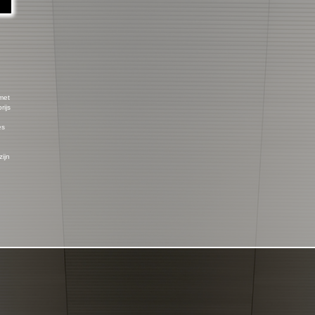
 met
rijs
es
zijn