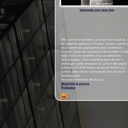
Informatie over deze foto
Wilt u een foto bestellen, stuur dan een email op,
de volgende gegevens: Product, formaat, aantal, p
en uw postcode gegegevens plus uw telefoon
nummer.
Zodra mail verstuurd is kan ik kijken of all
klopt en kan de bestelling naar uw akkoord in
besteling gaan. Deze bestelling wordt binnen 7
werkdagen gratis verstuurd via: post.nl Alle prijzen 
inclusief 21% BTW. Prijzen boven de 60,00 euro
kunnen allen worden voorbetaald voor dat het in
besteling gaat.
Voor meer informatie klik dan op:
Bestelling & service
Producten