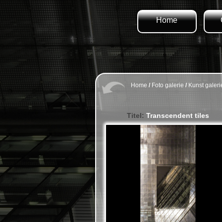
Home
Home
/
Foto galerie
/
Kunst galeri
Titel:
Transcendent tiles