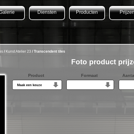
Galerie
Diensten
Producten
Prijze
es
/
Kunst Atelier 23
/ Transcendent tiles
Foto product prij
Product
Formaat
Aanta