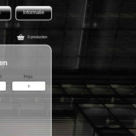
n
Informatie
0 producten
zen
l
Prijs